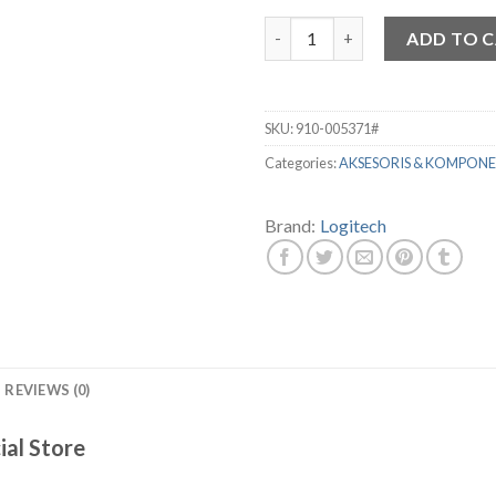
MOUSE WIRELESS LOGITECH M
ADD TO 
SKU:
910-005371#
Categories:
AKSESORIS & KOMPON
Brand:
Logitech
REVIEWS (0)
ial Store