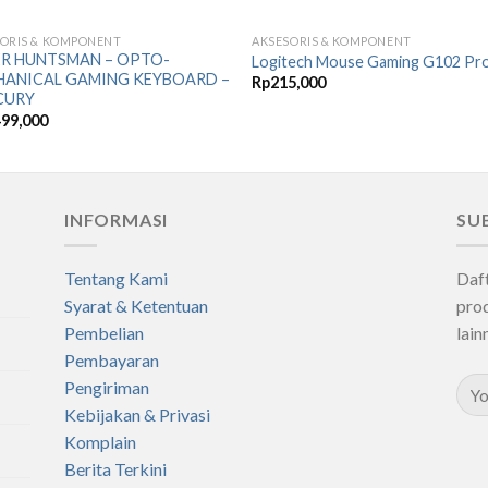
ORIS & KOMPONENT
AKSESORIS & KOMPONENT
Add to
Add 
R HUNTSMAN – OPTO-
Logitech Mouse Gaming G102 Pr
Wishlist
Wishl
HANICAL GAMING KEYBOARD –
Rp
215,000
CURY
499,000
INFORMASI
SU
Tentang Kami
Daf
Syarat & Ketentuan
prod
Pembelian
lain
Pembayaran
Pengiriman
Kebijakan & Privasi
Komplain
Berita Terkini