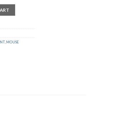
187 quantity
CART
ENT
,
MOUSE