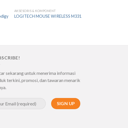
AKSESORIS & KOMPONENT
to
Add to
odigy
LOGITECH MOUSE WIRELESS M331
ist
Wishlist
BSCRIBE!
tar sekarang untuk menerima informasi
uk terkini, promosi, dan tawaran menarik
nya.