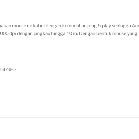
akan mouse nirkabel dengan kemudahan plug & play sehingga A
si 1000 dpi dengan jangkau hingga 10 m. Dengan bentuk mouse yan
 2.4 GHz