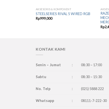
NENT
AKSESORIS & KOMPONENT
AKSES
Add to
Add to
00 Black with
RAZE
STEELSERIES RIVAL 5 WIRED RGB
Wishlist
Wishlist
sensor
MEC
Rp
999,000
MER
Rp
2,
KONTAK KAMI
Senin – Jumat
:
08:30 – 17:00
Sabtu
:
08:30 – 15:30
No. Telp
:
(021) 5888 222
Whatsapp
:
08111-7-222-30