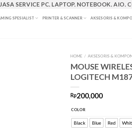
SA SERVICE PC, LAPTOP, NOTEBOOK, AIO, CCTV
MING SPESIALIST
PRINTER & SCANNER
AKSESORIS & KOMP
HOME
/
AKSESORIS & KOMPO
MOUSE WIRELE
Add to
LOGITECH M18
Wishlist
200,000
Rp
COLOR
Black
Blue
Red
Whit