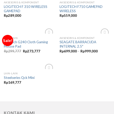
AKSESORIS & KOMPONENT
AKSESORIS & KOMPONENT
Add to
Add to
LOGITECH F 310 WIRELESS
LOGITECH F710 GAMEPAD
Wishlist
Wishlist
GAMEPAD
WIRELESS
Rp
289,000
Rp
559,000
LAIN-LAIN
AKSESORIS & KOMPONENT
Sale!
Add to
Add to
Logitech G240 Cloth Gaming
SEAGATE BARRACUDA
Wishlist
Wishlist
Mouse Pad
INTERNAL 2.5″
Original
Current
Rp
299,777
Rp
273,777
Rp
699,000
–
Rp
999,000
price
price
was:
is:
Rp299,777.
Rp273,777.
LAIN-LAIN
Add to
Steelseries Qck Mini
Wishlist
Rp
169,777
KONTAK KAMI