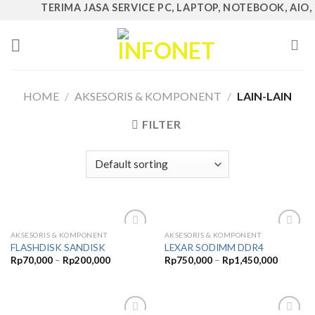
Skip
TERIMA JASA SERVICE PC, LAPTOP, NOTEBOOK, AIO, C
to
content
HOME
/
AKSESORIS & KOMPONENT
/
LAIN-LAIN
FILTER
AKSESORIS & KOMPONENT
AKSESORIS & KOMPONENT
Add to
Add to
FLASHDISK SANDISK
LEXAR SODIMM DDR4
Wishlist
Wishlist
Rp
70,000
–
Rp
200,000
Rp
750,000
–
Rp
1,450,000