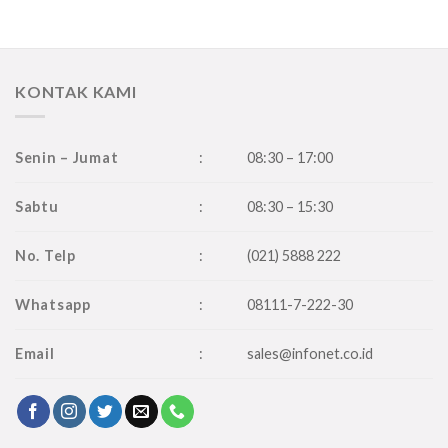
Rp12,299,000.
Rp10,849,000.
KONTAK KAMI
Senin – Jumat
:
08:30 – 17:00
Sabtu
:
08:30 – 15:30
No. Telp
:
(021) 5888 222
Whatsapp
:
08111-7-222-30
Email
:
sales@infonet.co.id