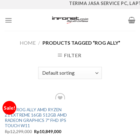
Skip
TERIMA JASA SERVICE PC, LAPT
to
content
HOME
/
PRODUCTS TAGGED “ROG ALLY”
FILTER
ASUS
Sale!
Add to
ASUS ROG ALLY AMD RYZEN
Wishlist
Z1 EXTREME 16GB 512GB AMD
RADEON GRAPHICS 7″ FHD IPS
TOUCH W11
Original
Current
Rp
12,299,000
Rp
10,849,000
price
price
was:
is: